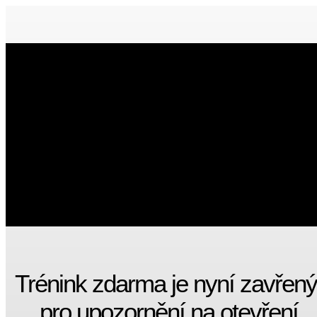
Trénink zdarma je nyní zavřený
pro upozornění na otevření