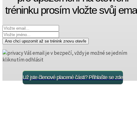
tréninku prosím vložte svůj emai
Ano chci upozornit až se trénink znovu otevře
Váš email je v bezpečí, vždy je možné se jedním
kliknutím odhlásit
Už jste členové placené části? Přihlašte se zde